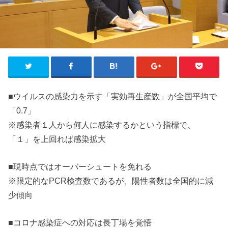
■ウイルスの感染力を示す「実効再生産数」が全国平均で
「0.7」
※感染者１人から何人に感染するかという指標で、
「１」を上回れば感染拡大
■現時点ではオーバーシュートを免れる
※限定的なPCR検査数であるが、陽性者数は全国的に減
少傾向
■コロナ感染症への対応は長丁場を覚悟