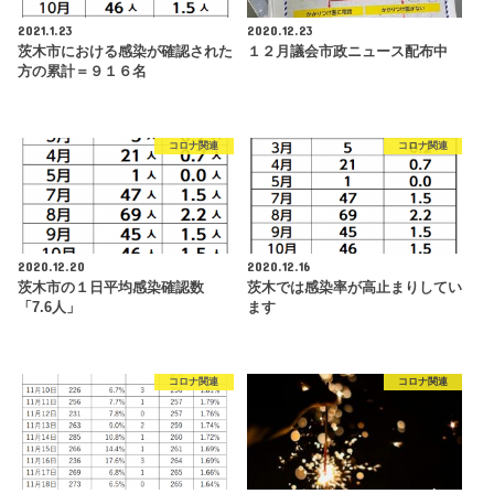
2021.1.23
2020.12.23
茨木市における感染が確認された
１２月議会市政ニュース配布中
方の累計＝９１６名
コロナ関連
コロナ関連
2020.12.20
2020.12.16
茨木市の１日平均感染確認数
茨木では感染率が高止まりしてい
「7.6人」
ます
コロナ関連
コロナ関連