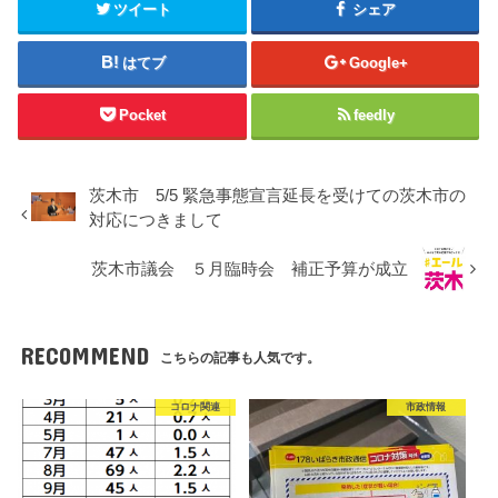
ツイート
シェア
はてブ
Google+
Pocket
feedly
茨木市 5/5 緊急事態宣言延長を受けての茨木市の
対応につきまして
茨木市議会 ５月臨時会 補正予算が成立
RECOMMEND
こちらの記事も人気です。
コロナ関連
市政情報