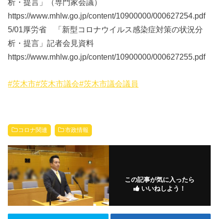
析・提言」（専門家会議）
https://www.mhlw.go.jp/content/10900000/000627254.pdf
5/01厚労省 「新型コロナウイルス感染症対策の状況分
析・提言」記者会見資料
https://www.mhlw.go.jp/content/10900000/000627255.pdf
#茨木市
#茨木市議会
#茨木市議会議員
コロナ関連
市政情報
この記事が気に入ったら
いいねしよう！