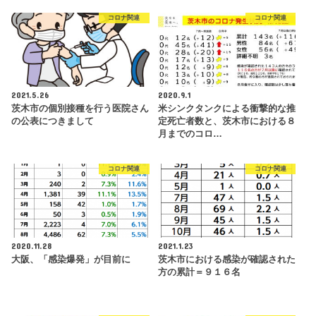
コロナ関連
コロナ関連
2021.5.26
2020.9.1
茨木市の個別接種を行う医院さん
米シンクタンクによる衝撃的な推
の公表につきまして
定死亡者数と、茨木市における８
月までのコロ…
コロナ関連
コロナ関連
2020.11.28
2021.1.23
大阪、「感染爆発」が目前に
茨木市における感染が確認された
方の累計＝９１６名