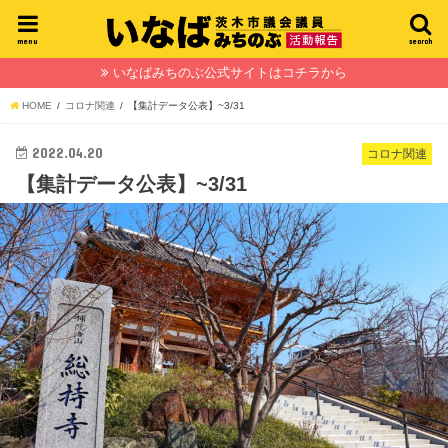
menu
search
いなばみちのぶ公式サイトはコチラから
HOME
コロナ関連
【集計データ公表】~3/31
2022.04.20
コロナ関連
【集計データ公表】~3/31