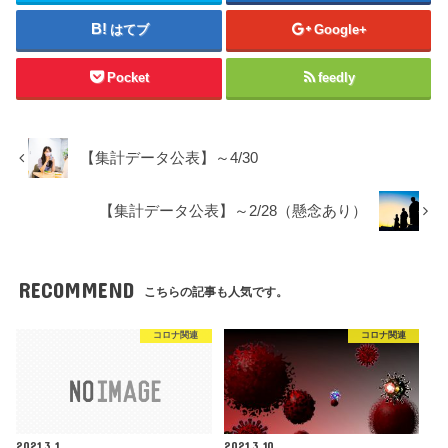
はてブ
Google+
Pocket
feedly
【集計データ公表】～4/30
【集計データ公表】～2/28（懸念あり）
RECOMMEND
こちらの記事も人気です。
コロナ関連
コロナ関連
2021.3.1
2021.3.10