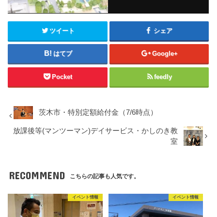
ツイート
シェア
はてブ
Google+
Pocket
feedly
茨木市・特別定額給付金（7/6時点）
放課後等(マンツーマン)デイサービス・かしのき教
室
RECOMMEND
こちらの記事も人気です。
イベント情報
イベント情報